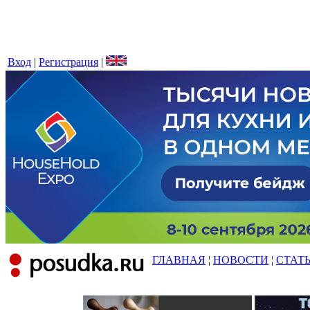
Вход
|
Регистрация
|
ГЛАВНАЯ
¦
НОВОСТИ
¦
СТАТ