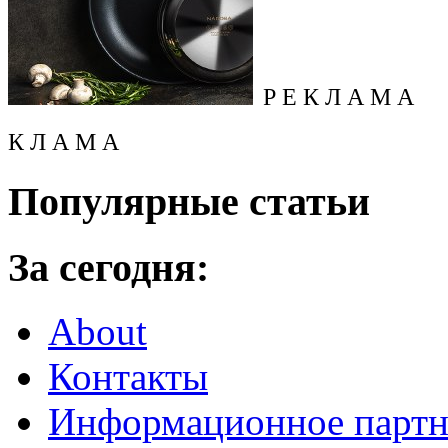
Р Е К Л А М А
К Л А М А
Популярные статьи
За сегодня:
About
Контакты
Информационное партн