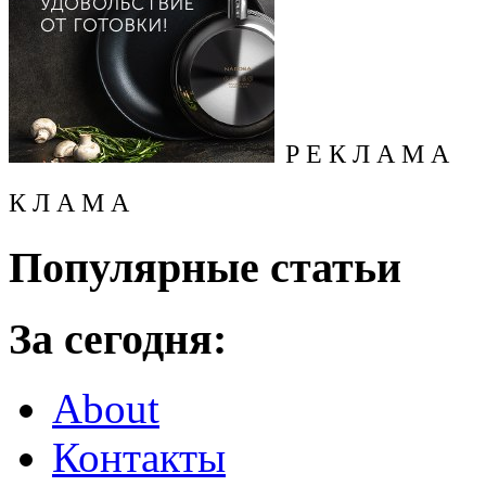
Р Е К Л А М А
К Л А М А
Популярные статьи
За сегодня:
About
Контакты