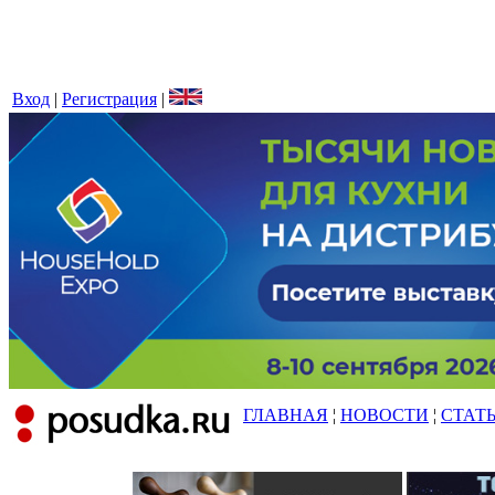
Вход
|
Регистрация
|
ГЛАВНАЯ
¦
НОВОСТИ
¦
СТАТ