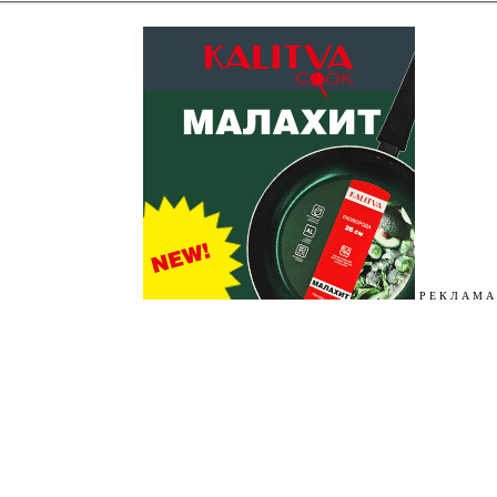
Р Е К Л А М А