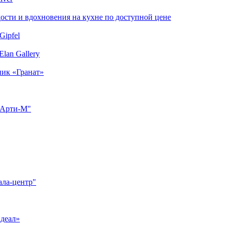
сти и вдохновения на кухне по доступной цене
Gipfel
lan Gallery
ник «Гранат»
"Арти-М"
ала-центр"
Идеал»