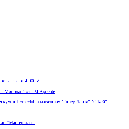
и заказе от 4 000 ₽
 "Монблан" от ТМ Appetite
я кухни Homeclub в магазинах "Гипер Лента" "О'Кей"
нии "Мастергласс"