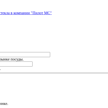
стекла в компании "Пилот МС"
 рынке посуды.
.
инке.