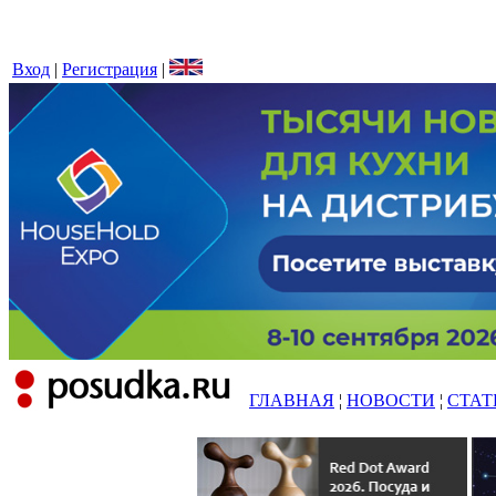
Вход
|
Регистрация
|
ГЛАВНАЯ
¦
НОВОСТИ
¦
СТАТ