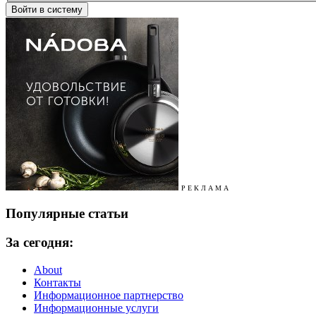
Р Е К Л А М А
Популярные статьи
За сегодня:
About
Контакты
Информационное партнерство
Информационные услуги