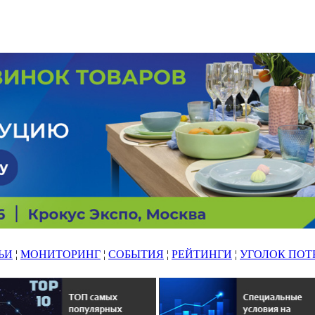
ЬИ
¦
МОНИТОРИНГ
¦
СОБЫТИЯ
¦
РЕЙТИНГИ
¦
УГОЛОК ПОТ