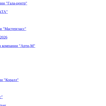
ии "Гала-центр"
"АТА"
ии "Мастергласс"
.2026
 в компании "Арти-М"
ии "Коралл"
с"
iver