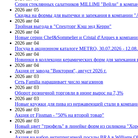
Серия стеклянных салатников MILLIMI "Вейли" в компан
2026 авг 05
Скидка на формы для выпечки и запекания в компании 
2026 авг 04
Тройная выгода в "Спецторг Кэш энд Керри"
2026 авг 04
Новые серии Chef&Sommelier и Cristal d'Arques в компан
2026 авг 04
Посуда в акционном каталоге METRO, 30.07.2026 - 12.08
2026 авг 04
Новинки в коллекции керамических форм для запекания
2026 авг 04
Акция от завода "Виктория", август 2026 г.
2026 авг 03
Сеть Familia наращивает число магазинов
2026 авг 03
Оборот розничной торговли в июне вырос на 7,3%
2026 авг 03
Новые кружки для пива из нержавеющей стали в компан
2026 авг 03
Акция от Fissman - "50% на второй товар"
2026 авг 03
Новый цвет "трюфель" в линейке форм из силикона "Хор
2026 авг 03
Акция на набор антипригарной посуды BRA в Williams Ol