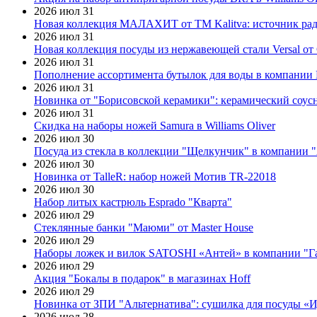
2026 июл 31
Новая коллекция МАЛАХИТ от ТМ Kalitva: источник радо
2026 июл 31
Новая коллекция посуды из нержавеющей стали Versal от 
2026 июл 31
Пополнение ассортимента бутылок для воды в компании E
2026 июл 31
Новинка от "Борисовской керамики": керамический соус
2026 июл 31
Скидка на наборы ножей Samura в Williams Oliver
2026 июл 30
Посуда из стекла в коллекции "Щелкунчик" в компании 
2026 июл 30
Новинка от TalleR: набор ножей Мотив TR-22018
2026 июл 30
Набор литых кастрюль Esprado "Кварта"
2026 июл 29
Стеклянные банки "Маюми" от Master House
2026 июл 29
Наборы ложек и вилок SATOSHI «Антей» в компании "Г
2026 июл 29
Акция "Бокалы в подарок" в магазинах Hoff
2026 июл 29
Новинка от ЗПИ "Альтернатива": сушилка для посуды «
2026 июл 28