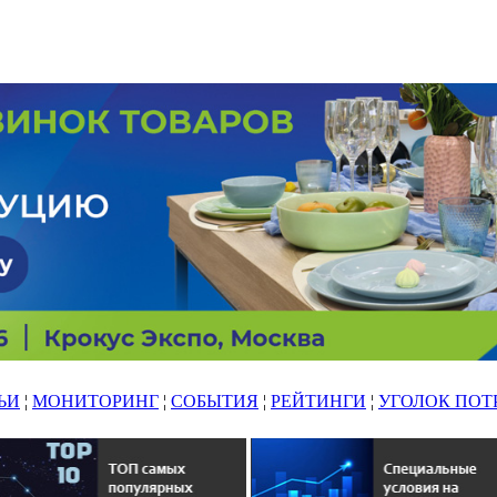
ЬИ
¦
МОНИТОРИНГ
¦
СОБЫТИЯ
¦
РЕЙТИНГИ
¦
УГОЛОК ПОТ