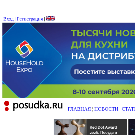
Вход
|
Регистрация
|
ГЛАВНАЯ
¦
НОВОСТИ
¦
СТАТ