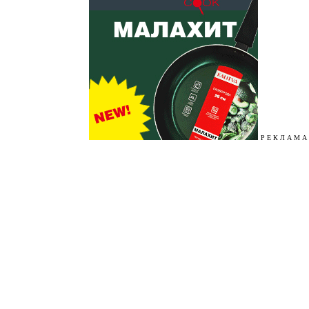
Р Е К Л А М А