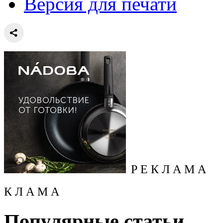
Версия для печати
Р Е К Л А М А
К Л А М А
Популярные статьи