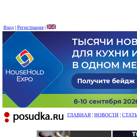
Вход
|
Регистрация
|
ГЛАВНАЯ
¦
НОВОСТИ
¦
СТАТ