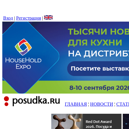
Вход
|
Регистрация
|
ГЛАВНАЯ
¦
НОВОСТИ
¦
СТАТ