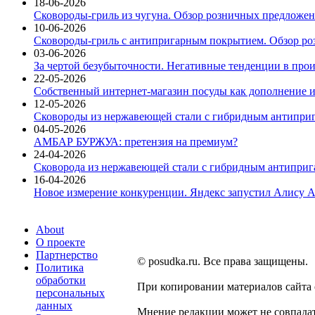
18-06-2026
Сковороды-гриль из чугуна. Обзор розничных предложени
10-06-2026
Сковороды-гриль с антипригарным покрытием. Обзор ро
03-06-2026
За чертой безубыточности. Негативные тенденции в про
22-05-2026
Собственный интернет-магазин посуды как дополнение и
12-05-2026
Сковороды из нержавеющей стали с гибридным антиприг
04-05-2026
АМБАР БУРЖУА: претензия на премиум?
24-04-2026
Сковорода из нержавеющей стали с гибридным антиприга
16-04-2026
Новое измерение конкуренции. Яндекс запустил Алису A
About
О проекте
Партнерство
© posudka.ru. Все права защищены.
Политика
обработки
При копировании материалов сайта
персональных
данных
Мнение редакции может не совпадат