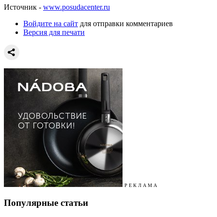
Источник -
www.posudacenter.ru
Войдите на сайт
для отправки комментариев
Версия для печати
Р Е К Л А М А
Популярные статьи