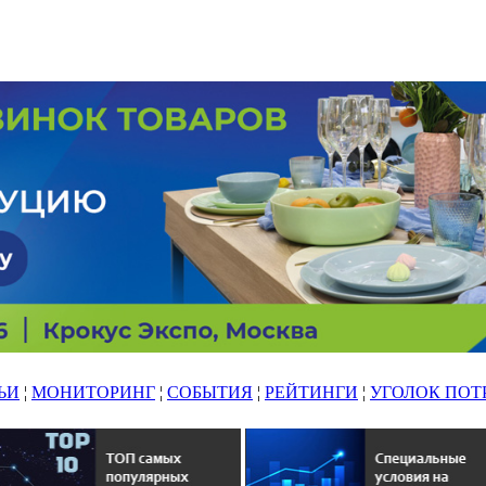
ЬИ
¦
МОНИТОРИНГ
¦
СОБЫТИЯ
¦
РЕЙТИНГИ
¦
УГОЛОК ПОТ