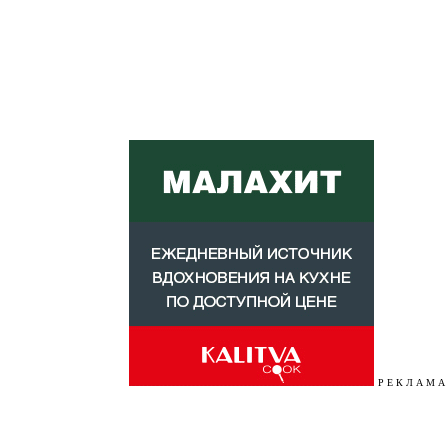
Р Е К Л А М А