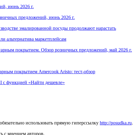
й, июнь 2026 г.
зничных предложений, июнь 2026 г.
изводстве эмалированной посуды продолжают нарастать
ли альтернатива маркетплейсам
арным покрытием. Обзор розничных предложений, май 2026 г.
рным покрытием Amercook Aristo: тест-обзор
I с функцией «Найти дешевле»
 обязательно использовать прямую гиперссылку
http://posudka.ru
.
ь с мнением авторов.