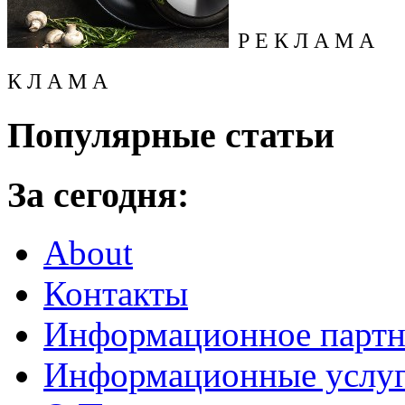
Р Е К Л А М А
К Л А М А
Популярные статьи
За сегодня:
About
Контакты
Информационное партн
Информационные услу