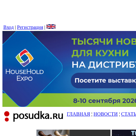
Вход
|
Регистрация
|
ГЛАВНАЯ
¦
НОВОСТИ
¦
СТАТ