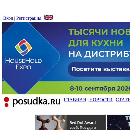
Вход
|
Регистрация
|
ГЛАВНАЯ
¦
НОВОСТИ
¦
СТАТ