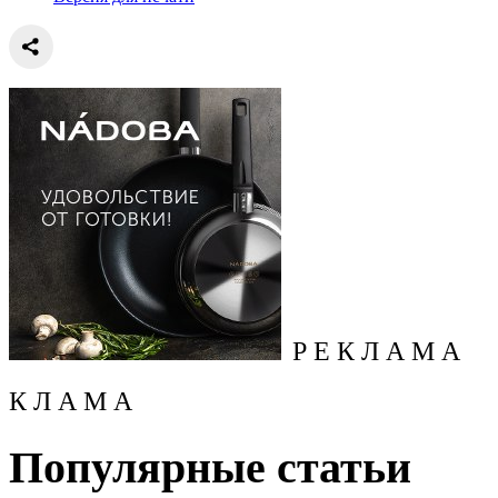
Р Е К Л А М А
К Л А М А
Популярные статьи