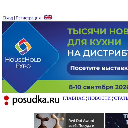
Вход
|
Регистрация
|
ГЛАВНАЯ
¦
НОВОСТИ
¦
СТАТ