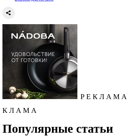
Р Е К Л А М А
К Л А М А
Популярные статьи