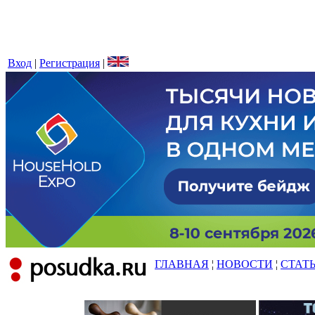
Вход
|
Регистрация
|
ГЛАВНАЯ
¦
НОВОСТИ
¦
СТАТ