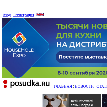
Вход
|
Регистрация
|
ГЛАВНАЯ
¦
НОВОСТИ
¦
СТАТ