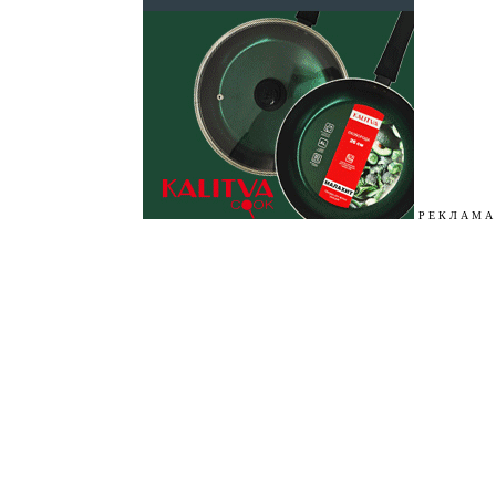
Р Е К Л А М А