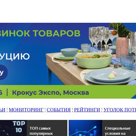
ЬИ
¦
МОНИТОРИНГ
¦
СОБЫТИЯ
¦
РЕЙТИНГИ
¦
УГОЛОК ПОТ