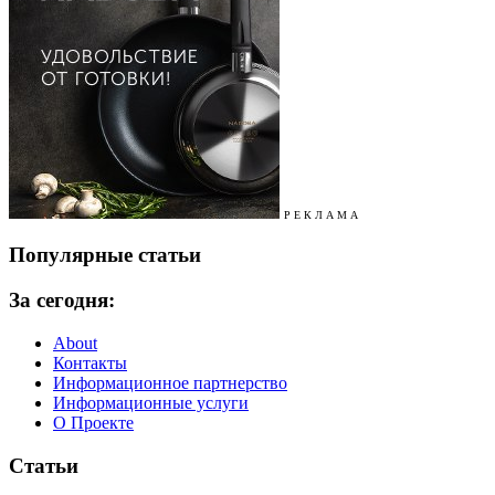
Р Е К Л А М А
Популярные статьи
За сегодня:
About
Контакты
Информационное партнерство
Информационные услуги
О Проекте
Статьи