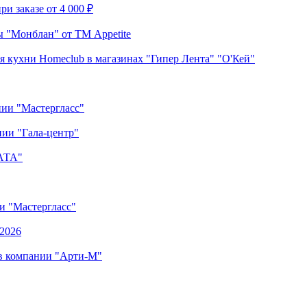
и заказе от 4 000 ₽
 "Монблан" от ТМ Appetite
я кухни Homeclub в магазинах "Гипер Лента" "О'Кей"
нии "Мастергласс"
ии "Гала-центр"
"АТА"
ии "Мастергласс"
.2026
 в компании "Арти-М"