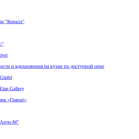
ии "Коралл"
с"
iver
сти и вдохновения на кухне по доступной цене
Gipfel
lan Gallery
ник «Гранат»
"Арти-М"