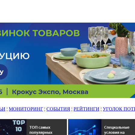
ЬИ
¦
МОНИТОРИНГ
¦
СОБЫТИЯ
¦
РЕЙТИНГИ
¦
УГОЛОК ПОТ