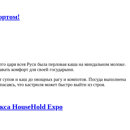
ортом!
его царя всея Руси была перловая каша на миндальном молоке.
давать комфорт для своей государыни.
 супов и каш до овощных рагу и компотов. Посуда выполнена
асаясь, что кастрюля может быстро выйти из строя.
кса HouseHold Expo