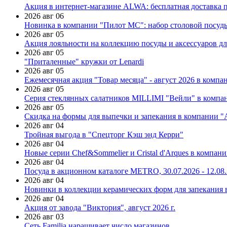
Акция в интернет-магазине ALWA: бесплатная доставка пр
2026 авг 06
Новинка в компании "Пилот МС": набор столовой посуды
2026 авг 05
Акция лояльности на коллекцию посуды и аксессуаров дл
2026 авг 05
"Приталенные" кружки от Lenardi
2026 авг 05
Ежемесячная акция "Товар месяца" - август 2026 в компа
2026 авг 05
Серия стеклянных салатников MILLIMI "Вейли" в компан
2026 авг 05
Скидка на формы для выпечки и запекания в компании 
2026 авг 04
Тройная выгода в "Спецторг Кэш энд Керри"
2026 авг 04
Новые серии Chef&Sommelier и Cristal d'Arques в компан
2026 авг 04
Посуда в акционном каталоге METRO, 30.07.2026 - 12.08
2026 авг 04
Новинки в коллекции керамических форм для запекания
2026 авг 04
Акция от завода "Виктория", август 2026 г.
2026 авг 03
Сеть Familia наращивает число магазинов