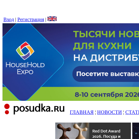
Вход
|
Регистрация
|
ГЛАВНАЯ
¦
НОВОСТИ
¦
СТАТ