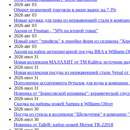
2026 авг 03
Оборот розничной торговли в июне вырос на 7,3%
2026 авг 03
Новые кружки для пива из нержавеющей стали в компан
2026 авг 03
Акция от Fissman - "50% на второй товар"
2026 авг 03
Новый цвет "трюфель" в линейке форм из силикона "Хор
2026 авг 03
Акция на набор антипригарной посуды BRA в Williams Ol
2026 июл 31
Новая коллекция МАЛАХИТ от ТМ Kalitva: источник радо
2026 июл 31
Новая коллекция посуды из нержавеющей стали Versal от 
2026 июл 31
Пополнение ассортимента бутылок для воды в компании E
2026 июл 31
Новинка от "Борисовской керамики": керамический соус
2026 июл 31
Скидка на наборы ножей Samura в Williams Oliver
2026 июл 30
Посуда из стекла в коллекции "Щелкунчик" в компании 
2026 июл 30
Новинка от TalleR: набор ножей Мотив TR-22018
2026 июл 30