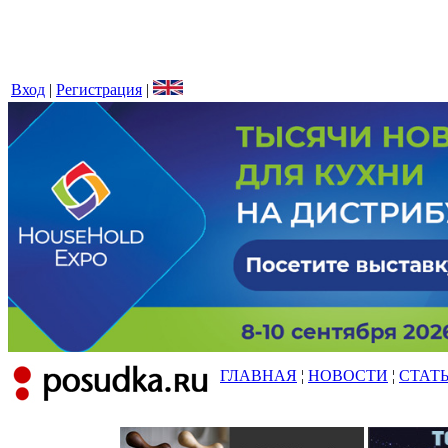
Вход
|
Регистрация
|
ГЛАВНАЯ
¦
НОВОСТИ
¦
СТАТ