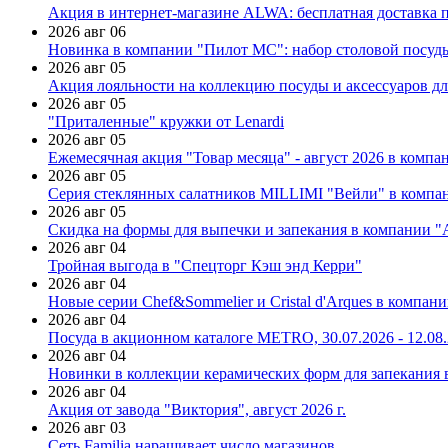
Акция в интернет-магазине ALWA: бесплатная доставка пр
2026 авг 06
Новинка в компании "Пилот МС": набор столовой посуды
2026 авг 05
Акция лояльности на коллекцию посуды и аксессуаров дл
2026 авг 05
"Приталенные" кружки от Lenardi
2026 авг 05
Ежемесячная акция "Товар месяца" - август 2026 в компа
2026 авг 05
Серия стеклянных салатников MILLIMI "Вейли" в компан
2026 авг 05
Скидка на формы для выпечки и запекания в компании 
2026 авг 04
Тройная выгода в "Спецторг Кэш энд Керри"
2026 авг 04
Новые серии Chef&Sommelier и Cristal d'Arques в компан
2026 авг 04
Посуда в акционном каталоге METRO, 30.07.2026 - 12.08
2026 авг 04
Новинки в коллекции керамических форм для запекания
2026 авг 04
Акция от завода "Виктория", август 2026 г.
2026 авг 03
Сеть Familia наращивает число магазинов