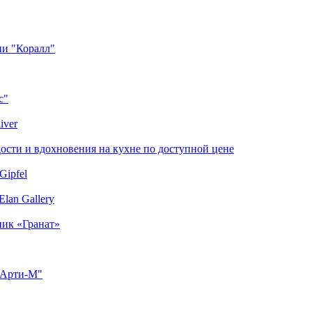
ии "Коралл"
с"
iver
сти и вдохновения на кухне по доступной цене
Gipfel
lan Gallery
ник «Гранат»
"Арти-М"