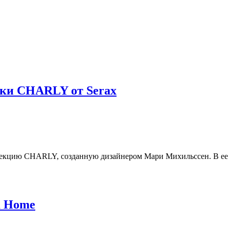
ики CHARLY от Serax
лекцию CHARLY, созданную дизайнером Мари Михильссен. В ее о
a Home