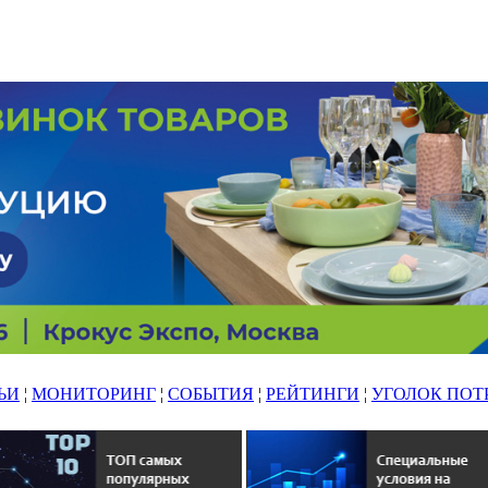
ЬИ
¦
МОНИТОРИНГ
¦
СОБЫТИЯ
¦
РЕЙТИНГИ
¦
УГОЛОК ПОТ