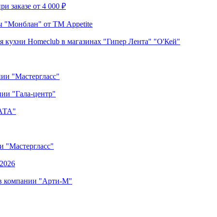
и заказе от 4 000 ₽
 "Монблан" от ТМ Appetite
я кухни Homeclub в магазинах "Гипер Лента" "О'Кей"
нии "Мастергласс"
ии "Гала-центр"
"АТА"
ии "Мастергласс"
.2026
 в компании "Арти-М"