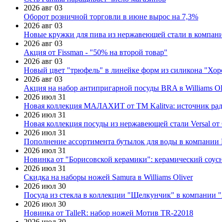
2026 авг 03
Оборот розничной торговли в июне вырос на 7,3%
2026 авг 03
Новые кружки для пива из нержавеющей стали в компан
2026 авг 03
Акция от Fissman - "50% на второй товар"
2026 авг 03
Новый цвет "трюфель" в линейке форм из силикона "Хор
2026 авг 03
Акция на набор антипригарной посуды BRA в Williams Ol
2026 июл 31
Новая коллекция МАЛАХИТ от ТМ Kalitva: источник радо
2026 июл 31
Новая коллекция посуды из нержавеющей стали Versal от 
2026 июл 31
Пополнение ассортимента бутылок для воды в компании E
2026 июл 31
Новинка от "Борисовской керамики": керамический соус
2026 июл 31
Скидка на наборы ножей Samura в Williams Oliver
2026 июл 30
Посуда из стекла в коллекции "Щелкунчик" в компании 
2026 июл 30
Новинка от TalleR: набор ножей Мотив TR-22018
2026 июл 30