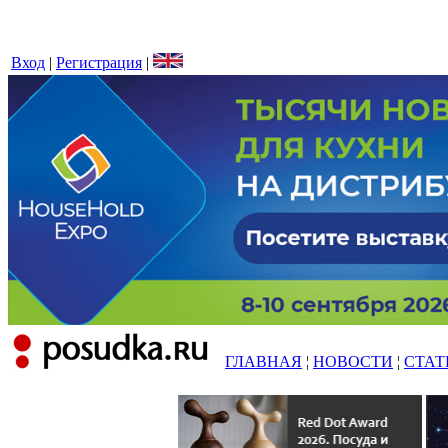
Вход
|
Регистрация
|
ГЛАВНАЯ
¦
НОВОСТИ
¦
СТАТ