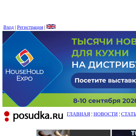
Вход
|
Регистрация
|
ГЛАВНАЯ
¦
НОВОСТИ
¦
СТАТ