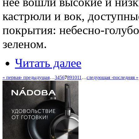
нее вошли высокие и низк
кастрюли и вок, доступны
покрытия: небесно-голубо
зеленом.
Читать далее
« первая
‹ предыдущая
…
3
4
5
6
7
8
9
10
11
…
следующая ›
последняя »