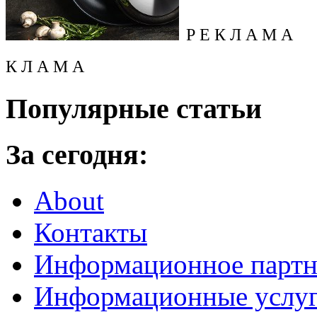
Р Е К Л А М А
К Л А М А
Популярные статьи
За сегодня:
About
Контакты
Информационное партн
Информационные услу