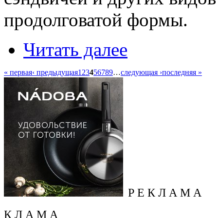
продолговатой формы.
Читать далее
« первая
‹ предыдущая
1
2
3
4
5
6
7
8
9
…
следующая ›
последняя »
Р Е К Л А М А
К Л А М А