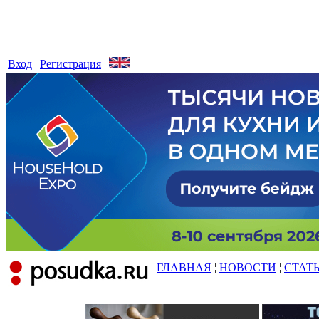
Вход
|
Регистрация
|
ГЛАВНАЯ
¦
НОВОСТИ
¦
СТАТ