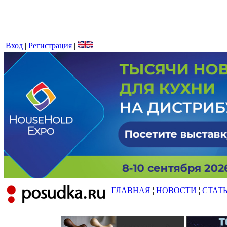
Вход
|
Регистрация
|
ГЛАВНАЯ
¦
НОВОСТИ
¦
СТАТ