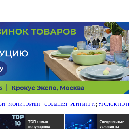
ЬИ
¦
МОНИТОРИНГ
¦
СОБЫТИЯ
¦
РЕЙТИНГИ
¦
УГОЛОК ПОТ