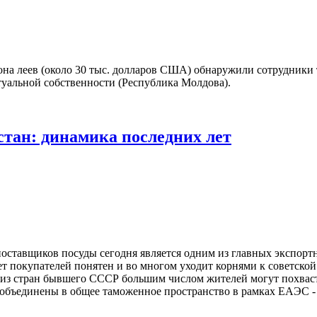
на леев (около 30 тыс. долларов США) обнаружили сотрудники
туальной собственности (Республика Молдова).
стан: динамика последних лет
 поставщиков посуды сегодня является одним из главных экспор
т покупателей понятен и во многом уходит корнями к советской
и из стран бывшего СССР большим числом жителей могут похваст
а объединены в общее таможенное пространство в рамках ЕАЭС -