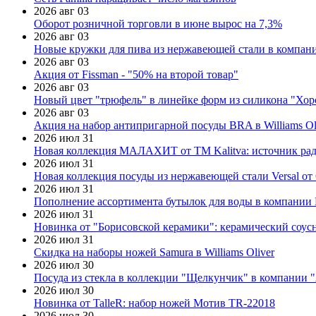
2026 авг 03
Оборот розничной торговли в июне вырос на 7,3%
2026 авг 03
Новые кружки для пива из нержавеющей стали в компан
2026 авг 03
Акция от Fissman - "50% на второй товар"
2026 авг 03
Новый цвет "трюфель" в линейке форм из силикона "Хор
2026 авг 03
Акция на набор антипригарной посуды BRA в Williams Ol
2026 июл 31
Новая коллекция МАЛАХИТ от ТМ Kalitva: источник радо
2026 июл 31
Новая коллекция посуды из нержавеющей стали Versal от 
2026 июл 31
Пополнение ассортимента бутылок для воды в компании E
2026 июл 31
Новинка от "Борисовской керамики": керамический соус
2026 июл 31
Скидка на наборы ножей Samura в Williams Oliver
2026 июл 30
Посуда из стекла в коллекции "Щелкунчик" в компании 
2026 июл 30
Новинка от TalleR: набор ножей Мотив TR-22018
2026 июл 30