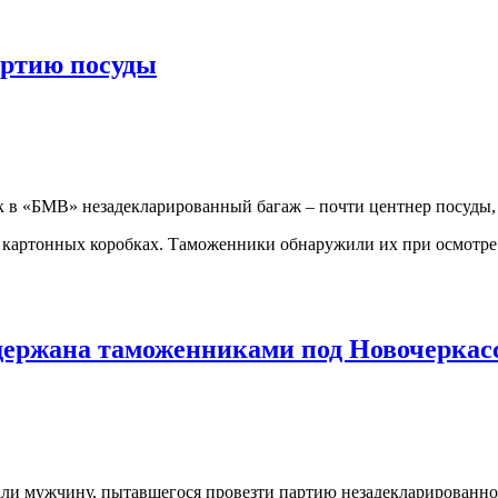
артию посуды
к в «БМВ» незадекларированный багаж – почти центнер посуды
в картонных коробках. Таможенники обнаружили их при осмотре
адержана таможенниками под Новочеркас
ли мужчину, пытавшегося провезти партию незадекларированной