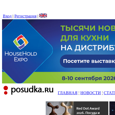
Вход
|
Регистрация
|
ГЛАВНАЯ
¦
НОВОСТИ
¦
СТАТ