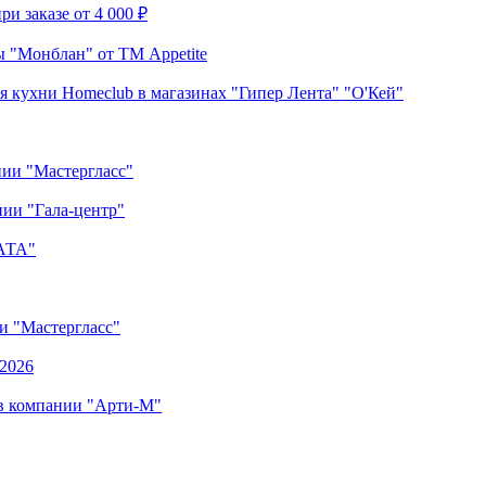
и заказе от 4 000 ₽
 "Монблан" от ТМ Appetite
я кухни Homeclub в магазинах "Гипер Лента" "О'Кей"
нии "Мастергласс"
ии "Гала-центр"
"АТА"
ии "Мастергласс"
.2026
 в компании "Арти-М"