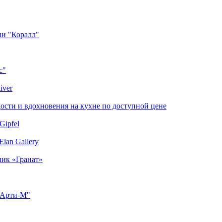
ии "Коралл"
с"
iver
сти и вдохновения на кухне по доступной цене
Gipfel
lan Gallery
ник «Гранат»
"Арти-М"