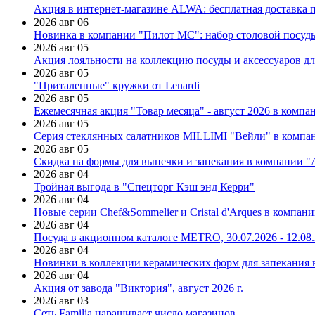
Акция в интернет-магазине ALWA: бесплатная доставка пр
2026 авг 06
Новинка в компании "Пилот МС": набор столовой посуды
2026 авг 05
Акция лояльности на коллекцию посуды и аксессуаров дл
2026 авг 05
"Приталенные" кружки от Lenardi
2026 авг 05
Ежемесячная акция "Товар месяца" - август 2026 в компа
2026 авг 05
Серия стеклянных салатников MILLIMI "Вейли" в компан
2026 авг 05
Скидка на формы для выпечки и запекания в компании 
2026 авг 04
Тройная выгода в "Спецторг Кэш энд Керри"
2026 авг 04
Новые серии Chef&Sommelier и Cristal d'Arques в компан
2026 авг 04
Посуда в акционном каталоге METRO, 30.07.2026 - 12.08
2026 авг 04
Новинки в коллекции керамических форм для запекания
2026 авг 04
Акция от завода "Виктория", август 2026 г.
2026 авг 03
Сеть Familia наращивает число магазинов