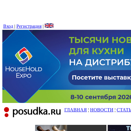
Вход
|
Регистрация
|
ГЛАВНАЯ
¦
НОВОСТИ
¦
СТАТ