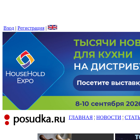
Вход
|
Регистрация
|
ГЛАВНАЯ
¦
НОВОСТИ
¦
СТАТ