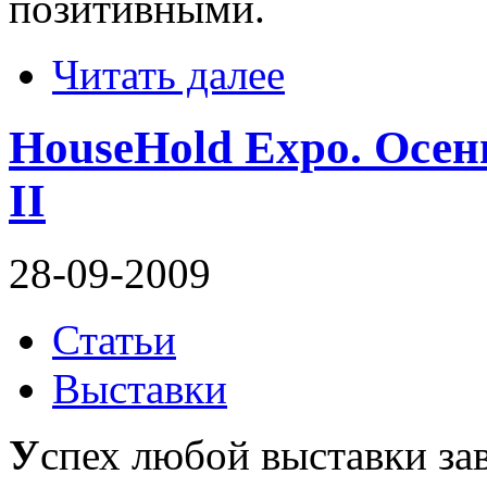
позитивными.
Читать далее
HouseHold Expo. Осень
II
28-09-2009
Статьи
Выставки
У
спех любой выставки зав