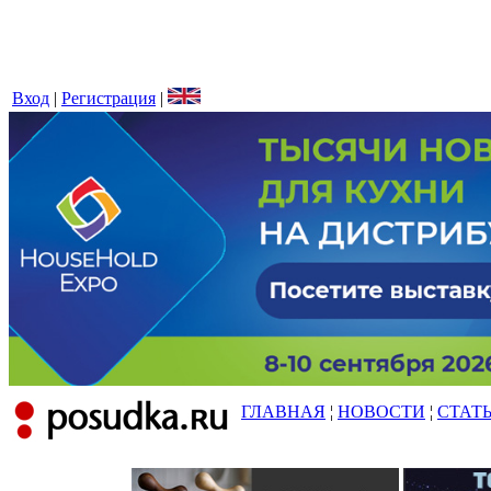
Вход
|
Регистрация
|
ГЛАВНАЯ
¦
НОВОСТИ
¦
СТАТ