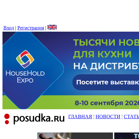
Вход
|
Регистрация
|
ГЛАВНАЯ
¦
НОВОСТИ
¦
СТАТ