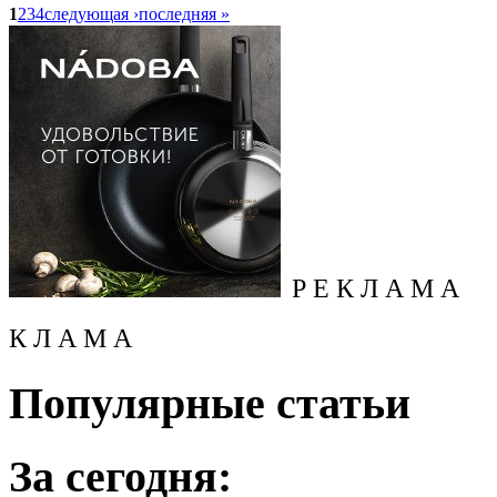
1
2
3
4
следующая ›
последняя »
Р Е К Л А М А
К Л А М А
Популярные статьи
За сегодня: