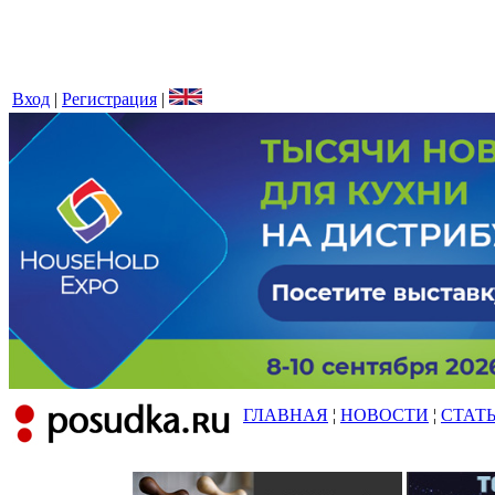
Вход
|
Регистрация
|
ГЛАВНАЯ
¦
НОВОСТИ
¦
СТАТ