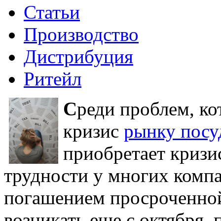
Статьи
Производство
Дистрибуция
Ритейл
С
реди проблем, к
кризис
рынку пос
приобретает кризи
трудности у многих компа
погашением просроченной
возникать еще с октября,