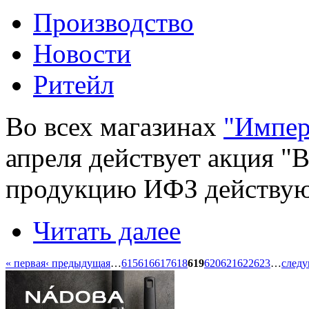
Производство
Новости
Ритейл
Во всех магазинах
"Импер
апреля действует акция "
продукцию ИФЗ действую
Читать далее
« первая
‹ предыдущая
…
615
616
617
618
619
620
621
622
623
…
следу