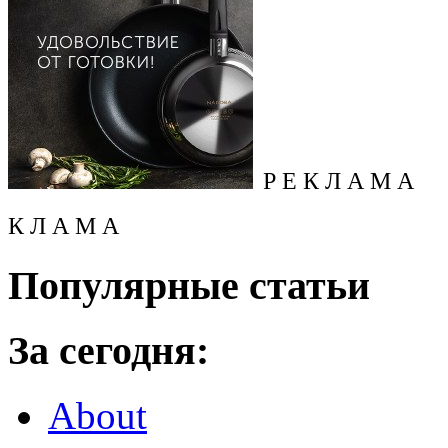
Р Е К Л А М А
К Л А М А
Популярные статьи
За сегодня:
About