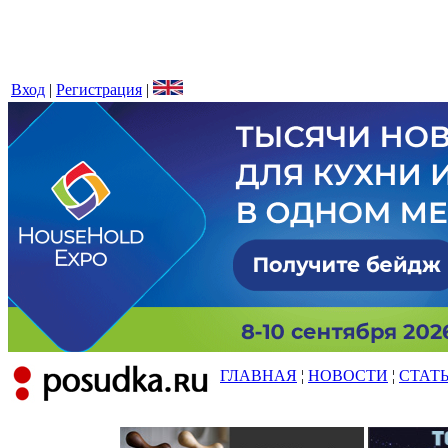
Вход
|
Регистрация
|
ГЛАВНАЯ
¦
НОВОСТИ
¦
СТАТ