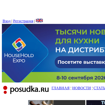
Вход
|
Регистрация
|
ГЛАВНАЯ
¦
НОВОСТИ
¦
СТАТ