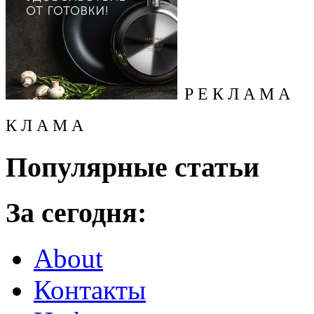
Р Е К Л А М А
К Л А М А
Популярные статьи
За сегодня:
About
Контакты