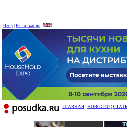
Вход
|
Регистрация
|
ГЛАВНАЯ
¦
НОВОСТИ
¦
СТАТ