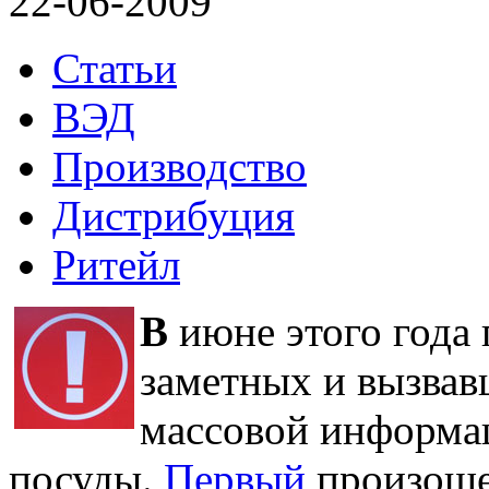
22-06-2009
Статьи
ВЭД
Производство
Дистрибуция
Ритейл
В
июне этого года 
заметных и вызвав
массовой информа
посуды.
Первый
произоше