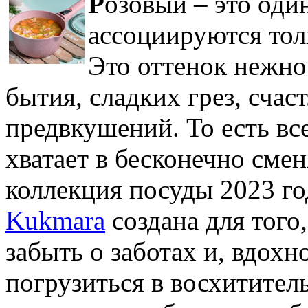
Р
озовый – это оди
ассоциируются тол
Это оттенок нежно
бытия, сладких грез, сча
предвкушений. То есть все
хватает в бесконечно сме
коллекция посуды 2023 г
Kukmara
создана для того
забыть о заботах и, вдох
погрузиться в восхитител