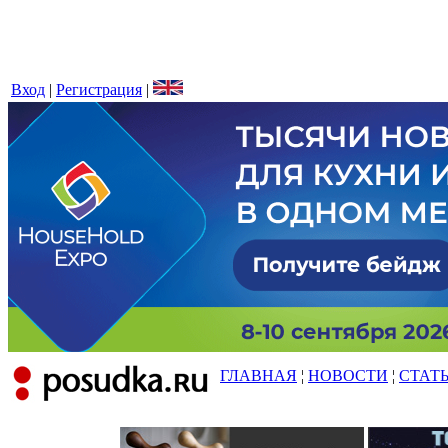
Вход
|
Регистрация
|
ГЛАВНАЯ
¦
НОВОСТИ
¦
СТАТ