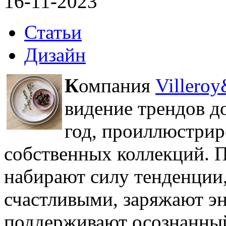
16-11-2023
Статьи
Дизайн
К
омпания
Villero
видение трендов д
год, проиллюстрир
собственных коллекций. 
набирают силу тенденции
счастливыми, заряжают эн
поддерживают осознанный