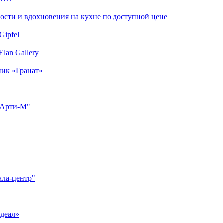
сти и вдохновения на кухне по доступной цене
Gipfel
lan Gallery
ник «Гранат»
"Арти-М"
ала-центр"
Идеал»