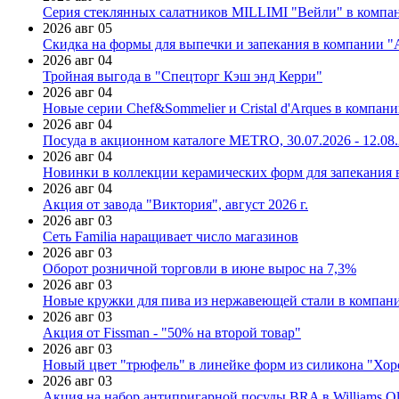
Серия стеклянных салатников MILLIMI "Вейли" в компан
2026 авг 05
Скидка на формы для выпечки и запекания в компании 
2026 авг 04
Тройная выгода в "Спецторг Кэш энд Керри"
2026 авг 04
Новые серии Chef&Sommelier и Cristal d'Arques в компан
2026 авг 04
Посуда в акционном каталоге METRO, 30.07.2026 - 12.08
2026 авг 04
Новинки в коллекции керамических форм для запекания
2026 авг 04
Акция от завода "Виктория", август 2026 г.
2026 авг 03
Сеть Familia наращивает число магазинов
2026 авг 03
Оборот розничной торговли в июне вырос на 7,3%
2026 авг 03
Новые кружки для пива из нержавеющей стали в компан
2026 авг 03
Акция от Fissman - "50% на второй товар"
2026 авг 03
Новый цвет "трюфель" в линейке форм из силикона "Хор
2026 авг 03
Акция на набор антипригарной посуды BRA в Williams Ol