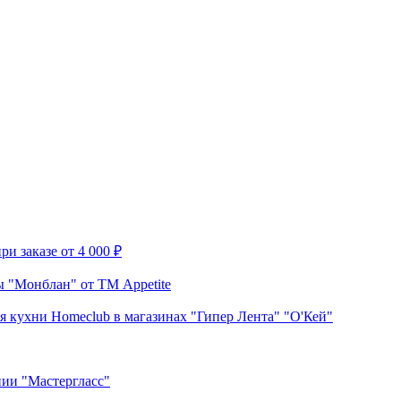
и заказе от 4 000 ₽
 "Монблан" от ТМ Appetite
я кухни Homeclub в магазинах "Гипер Лента" "О'Кей"
нии "Мастергласс"