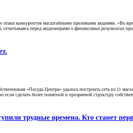
ые атаки конкурентов масштабными призовыми акциями. «Во вр
, отчитываясь перед акционерами о финансовых результатах про
ет.
ственникам «Посуда Центра» удалось построить сеть из 11 мага
о если сделать более понятной и прозрачной структуру собстве
тупили трудные времена. Кто станет пе