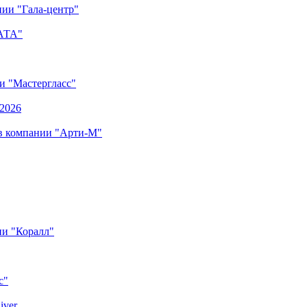
ии "Гала-центр"
"АТА"
ии "Мастергласс"
.2026
 в компании "Арти-М"
ии "Коралл"
с"
iver