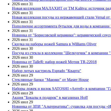
2026 июл 31
Новая коллекция МАЛАХИТ от ТМ Kalitva: источник радо
2026 июл 31
Новая коллекция посуды из нержавеющей стали Versal от 
2026 июл 31
Пополнение ассортимента бутылок для воды в компании E
2026 июл 31
Новинка от "Борисовской керамики": керамический соус
2026 июл 31
Скидка на наборы ножей Samura в Williams Oliver
2026 июл 30
Посуда из стекла в коллекции "Щелкунчик" в компании 
2026 июл 30
Новинка от TalleR: набор ножей Мотив TR-22018
2026 июл 30
Набор литых кастрюль Esprado "Кварта"
2026 июл 29
Стеклянные банки "Маюми" от Master House
2026 июл 29
Наборы ложек и вилок SATOSHI «Антей» в компании "Г
2026 июл 29
Акция "Бокалы в подарок" в магазинах Hoff
2026 июл 29
Новинка от ЗПИ "Альтернатива": сушилка для посуды «
2026 июл 28