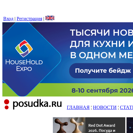
Вход
|
Регистрация
|
ГЛАВНАЯ
¦
НОВОСТИ
¦
СТАТ